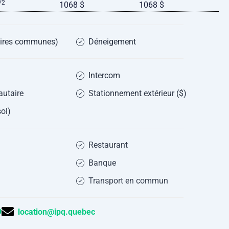
/2
1068 $
1068 $
(aires communes)
Déneigement
Intercom
utaire
Stationnement extérieur ($)
ol)
Restaurant
Banque
Transport en commun
9
location@ipq.quebec