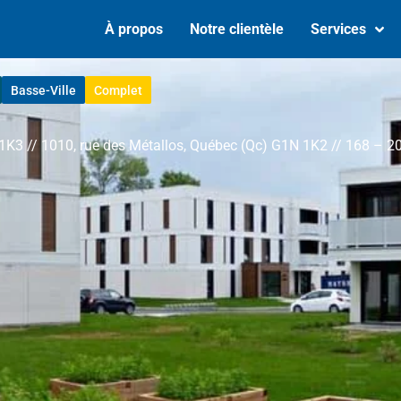
À propos
Notre clientèle
Services
Basse-Ville
Complet
1K3 // 1010, rue des Métallos, Québec (Qc) G1N 1K2 // 168 – 2