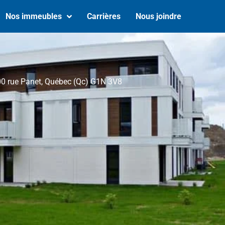
Nos immeubles
Carrières
Nous joindre
00 rue Panet, Québec (Qc) G1N 3V8