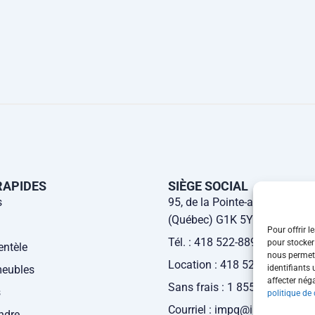
RAPIDES
SIÈGE SOCIAL
s
95, de la Pointe-aux-Lièvres 
(Québec) G1K 5Y6
Pour offrir 
Tél. : 418 522-8899
pour stocker
entèle
nous permett
Location : 418 522-8919
identifiants
eubles
affecter nég
Sans frais : 1 855 422-8899
s
politique de 
Courriel : impq@ipq.quebec
ndre