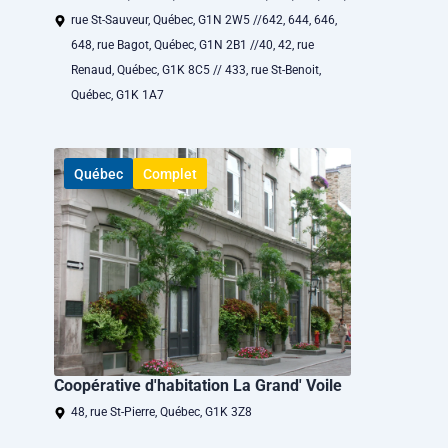
rue St-Sauveur, Québec, G1N 2W5 //642, 644, 646,
648, rue Bagot, Québec, G1N 2B1 //40, 42, rue
Renaud, Québec, G1K 8C5 // 433, rue St-Benoit,
Québec, G1K 1A7
Québec
Complet
Coopérative d'habitation La Grand' Voile
48, rue St-Pierre, Québec, G1K 3Z8