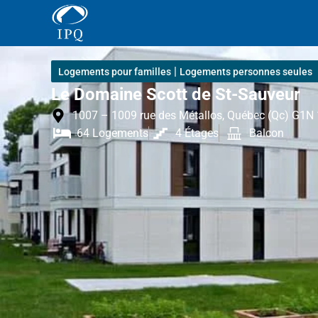
|
Logements pour familles
Logements personnes seules
Le Domaine Scott de St-Sauveur
1007 – 1009 rue des Métallos, Québec (Qc) G1N 
64 Logements
4 Étages
Balcon