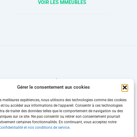
VOIR LES MMEUBLES
HORAIRE D'OUVERTURE
Gérer le consentement aux cookies
Québec
Lundi – Jeudi
8h30 – 12h00
les meilleures expériences, nous utilisons des technologies comme des cookies
13h00 – 16h30
 et/ou accéder aux informations de l'appareil. Consentir à ces technologies
Vendredi
ra de traiter des données telles que le comportement de navigation ou des
 uniques sur ce site. Ne pas consentir ou retirer son consentement pourrait
8h30 – 12h00
ativement certaines fonctionnalités. En continuant, vous acceptez notre
confidentialité et nos conditions de service
.