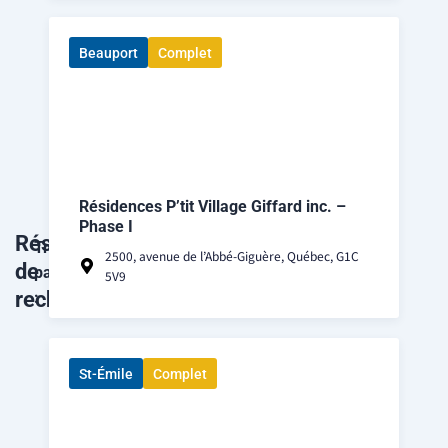
Beauport
Complet
Résidences P’tit Village Giffard inc. –
Phase I
Résultats
Trié
2500, avenue de l’Abbé-Giguère, Québec, G1C
de
par
5V9
recherche
:
St-Émile
Complet